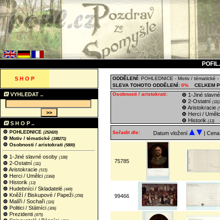
POFIL
S H O P
ODDĚLENÍ:
POHLEDNICE
-
Motiv / tématické
-
SLEVA TOHOTO ODDĚLENÍ:
0%
CELKEM P
VYHLEDAT ..
Osobnosti / aristokrati:
1-Jiné slavn
2-Ostatní
(111)
Aristokracie
(
Herci / Uměl
Historik
(13)
S H O P ..
POHLEDNICE
Seřadit dle:
(252420)
Datum vložení
| Cen
Motiv / tématické
(198271)
Osobnosti / aristokrati
(5800)
1-Jiné slavné osoby
(188)
75785
2-Ostatní
(111)
Aristokracie
(515)
Herci / Umělci
(2368)
Historik
(13)
Hudebníci / Skladatelé
(449)
Kněží / Biskupové / Papeži
99466
(258)
Malíři / Sochaři
(116)
Politici / Státníci
(306)
Prezidenti
(875)