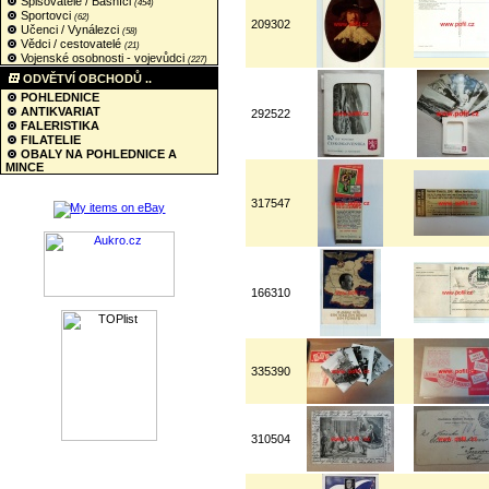
Spisovatelé / Básníci
(454)
Sportovci
(62)
209302
Učenci / Vynálezci
(58)
Vědci / cestovatelé
(21)
Vojenské osobnosti - vojevůdci
(227)
ODVĚTVÍ OBCHODŮ ..
POHLEDNICE
ANTIKVARIAT
292522
FALERISTIKA
FILATELIE
OBALY NA POHLEDNICE A
MINCE
317547
166310
335390
310504