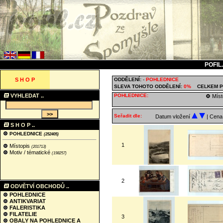
POFIL
S H O P
ODDĚLENÍ:
-
POHLEDNICE
SLEVA TOHOTO ODDĚLENÍ:
0%
CELKEM P
VYHLEDAT ..
POHLEDNICE:
Míst
Seřadit dle:
Datum vložení
| Cen
S H O P ..
POHLEDNICE
(252405)
1
Místopis
(201713)
Motiv / tématické
(198257)
2
ODVĚTVÍ OBCHODŮ ..
POHLEDNICE
ANTIKVARIAT
FALERISTIKA
FILATELIE
3
OBALY NA POHLEDNICE A