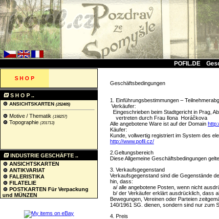
POFIL.DE
Ges
S H O P
Geschäftsbedingungen
S H O P ..
1. Einführungsbestimmungen – Teilnehmerab
ANSICHTSKARTEN
(252405)
Verkäufer:
Eingeschrieben beim Stadtgericht in Prag, Ab
Motive / Thematik
(198257)
vertreten durch Frau Ilona Horáčkova
Topographie
(201713)
Alle angebotene Ware ist auf der Domain
http:
Käufer:
Kunde, vollwertig registriert im System des el
http://www.pofil.cz/
2.Geltungsbereich
INDUSTRIE GESCHÄFTE ..
Diese Allgemeine Geschäftsbedingungen gelte
ANSICHTSKARTEN
3. Verkaufsgegenstand
ANTIKVARIAT
Verkaufsgegenstand sind die Gegenstände des 
FALERISTIKA
hin, dass:
FILATELIE
a/ alle angebotene Posten, wenn nicht ausdrü
POSTKARTEN Für Verpackung
b/ der Verkäufer erklärt ausdrücklich, dass
und MÜNZEN
Bewegungen, Vereinen oder Parteien zeitgemä
140/1961 SG. dienen, sondern sind nur zum 
4. Preis