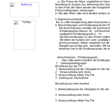
a / Die Preise der Ware, angeführte im Intern
Bestellung im System des elektronischen Hand
In dem Preis der Ware werden die Postgebühr
Preisermäßigungen, einbezogen.
b / Bei aller Ware, falls nicht deutlich ander
5. Eigentumsvorbehalt.
Bis zu voller Ausgleichung allen Ansprüchen d
6. Beschreibungen und Erhaltungsgrad den P
Die Ansichtskarten verteilen wir auf Ansich
Erhaltungsgrad (Klasse N) und Ansichtskar
qualitativen Erhaltungsgrade (I – V).
Die Beschreibungen zu den Posten stellen
Wir bitten die Kunden sich sehr sorgfältig 
durchzuschauen. Weiter empfehlen wir die a
Mangeln gut sichtig sind, darstellen. Wir b
bewerten und in die Erhaltungsskala, die wir 
:Ansichtskarten - Erhaltungsgrade
Hier sollte wahrscheinlich die Erhaltungsgra
7. Zahlungsbedingungen
Bezahlung aus der ČR
1. Barbezahlung bei der Übergabe im Sitz der
2. Vorauszahlung aufs Konto
3. Vorauszahlung mittels Pay Pal
4. Zahlung per Nachnahme
Bezahlung aus dem Ausland
1. Barbezahlung bei der Übergabe im Sitz der 
2. Vorauszahlung aufs Konto
3. Vorauszahlung mittels Pay Pal