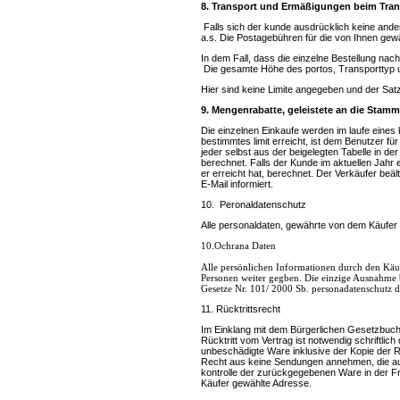
8. Transport und Ermäßigungen beim Tran
Falls sich der kunde ausdrücklich keine and
a.s. Die Postagebühren für die von Ihnen gewä
In dem Fall, dass die einzelne Bestellung nac
Die gesamte Höhe des portos, Transporttyp u
Hier sind keine Limite angegeben und der Satz 
9. Mengenrabatte, geleistete an die Sta
Die einzelnen Einkaufe werden im laufe eines
bestimmtes limit erreicht, ist dem Benutzer 
jeder selbst aus der beigelegten Tabelle in 
berechnet. Falls der Kunde im aktuellen Jahr
er erreicht hat, berechnet. Der Verkäufer beä
E-Mail informiert.
10. Peronaldatenschutz
Alle personaldaten, gewährte von dem Käufer
10.Ochrana Daten
Alle persönlichen Informationen durch den Käuf
Personen weiter gegben. Die einzige Ausnahme 
Gesetze Nr. 101/ 2000 Sb. personadatenschutz d
11. Rücktrittsrecht
Im Einklang mit dem Bürgerlichen Gesetzbuch
Rücktritt vom Vertrag ist notwendig schriftli
unbeschädigte Ware inklusive der Kopie der R
Recht aus keine Sendungen annehmen, die au
kontrolle der zurückgegebenen Ware in der Fr
Käufer gewählte Adresse.