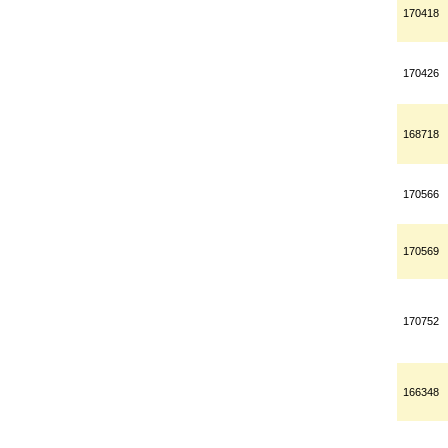
170418
170426
168718
170566
170569
170752
166348