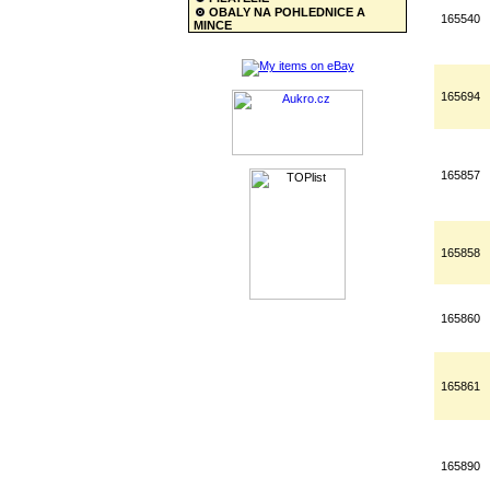
OBALY NA POHLEDNICE A
165540
MINCE
165694
165857
165858
165860
165861
165890