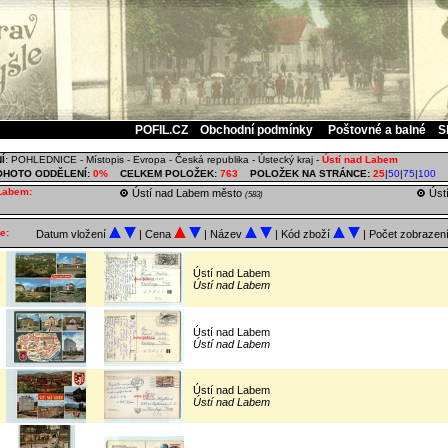
POFIL.CZ
Obchodní podmínky
Poštovné a balné
S
Í:
POHLEDNICE
-
Místopis
-
Evropa
-
Česká republika
-
Ústecký kraj
-
Ústí nad Labem
OHOTO ODDĚLENÍ:
0%
CELKEM POLOŽEK:
763
POLOŽEK NA STRÁNCE:
25
|
50
|
75
|
100
 Labem:
Ústí nad Labem město
Ústí
(583)
e:
Datum vložení
| Cena
| Název
| Kód zboží
| Počet zobrazen
Ústí nad Labem
Ústí nad Labem
Ústí nad Labem
Ústí nad Labem
Ústí nad Labem
Ústí nad Labem