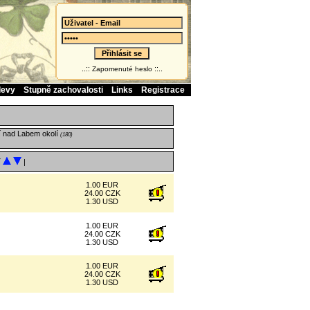
..::
::..
Zapomenuté heslo
levy
Stupně zachovalosti
Links
Registrace
 nad Labem okolí
(180)
í
|
1.00 EUR
24.00 CZK
1.30 USD
1.00 EUR
24.00 CZK
1.30 USD
1.00 EUR
24.00 CZK
1.30 USD