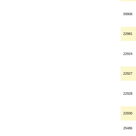
59906
22981
22924
22927
22928
22930
25486