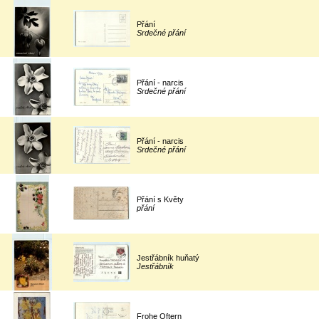
Přání
Srdečné přání
Přání - narcis
Srdečné přání
Přání - narcis
Srdečné přání
Přání s Květy
přání
Jestřábník huňatý
Jestřábník
Frohe Oftern