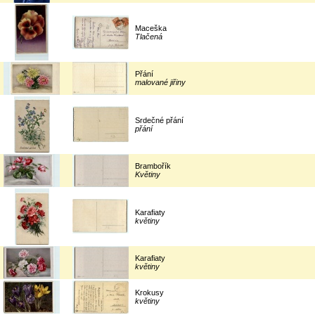
Maceška
Tlačená
Přání
malované jiřiny
Srdečné přání
přání
Brambořík
Květiny
Karafiaty
květiny
Karafiaty
květiny
Krokusy
květiny