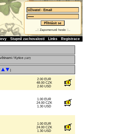
..::
::..
Zapomenuté heslo
levy
Stupně zachovalosti
Links
Registrace
ětinami / Kytice
(1327)
í
|
2.00 EUR
48.00 CZK
2.60 USD
1.00 EUR
24.00 CZK
1.30 USD
1.00 EUR
24.00 CZK
1.30 USD