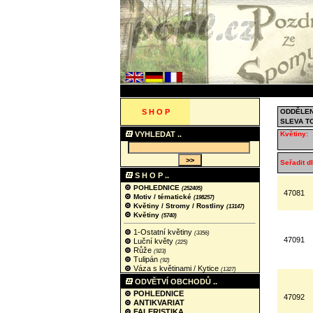
S H O P
ODDĚLEN
SLEVA T
VYHLEDAT ..
Květiny:
Seřadit dl
S H O P ..
POHLEDNICE
(252405)
47081
Motiv / tématické
(198257)
Květiny / Stromy / Rostliny
(13147)
Květiny
(5740)
1-Ostatní květiny
(3356)
47091
Luční květy
(225)
Růže
(923)
Tulipán
(92)
Váza s květinami / Kytice
(1327)
ODVĚTVÍ OBCHODŮ ..
POHLEDNICE
47092
ANTIKVARIAT
FALERISTIKA