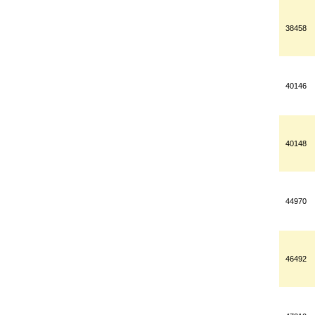
38458
40146
40148
44970
46492