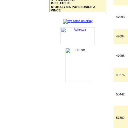
FILATELIE
OBALY NA POHLEDNICE A
MINCE
47093
47094
47095
49276
55442
57362