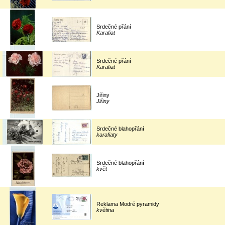
Srdečné přání
Karafiat
Srdečné přání
Karafiat
Jiřiny
Jiřiny
Srdečné blahopřání
karafiaty
Srdečné blahopřání
květ
Reklama Modré pyramidy
květina