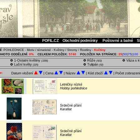
POFIL.CZ
Obchodní podmínky
Poštovné a balné
S
Í:
POHLEDNICE
-
Motiv / tématické
-
Květiny / Stromy / Rostliny
-
Květiny
OHOTO ODDĚLENÍ:
0%
CELKEM POLOŽEK:
5740
POLOŽEK NA STRÁNCE:
25
|
50
|
75
|
100
1-Ostatní květiny
Růže
Váza s kv
(3356)
(923)
Luční květy
Tulipán
(225)
(92)
e:
Datum vložení
| Cena
| Název
| Kód zboží
| Počet zobrazen
Letničky nízké
Hobby pohlednice
Srdečné přání
Karafiat
Srdečné přání
Karafiat