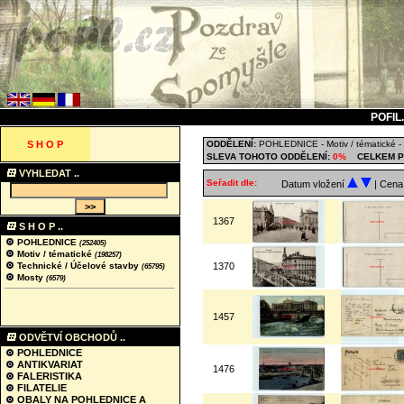
POFIL
S H O P
ODDĚLENÍ:
POHLEDNICE
-
Motiv / tématické
-
SLEVA TOHOTO ODDĚLENÍ:
0%
CELKEM P
VYHLEDAT ..
Seřadit dle:
Datum vložení
| Cen
1367
S H O P ..
POHLEDNICE
(252405)
Motiv / tématické
(198257)
Technické / Účelové stavby
1370
(65795)
Mosty
(6579)
1457
ODVĚTVÍ OBCHODŮ ..
POHLEDNICE
ANTIKVARIAT
1476
FALERISTIKA
FILATELIE
OBALY NA POHLEDNICE A