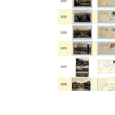
2167
2232
2333
2370
2472
2508