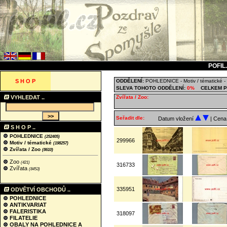
POFIL
S H O P
ODDĚLENÍ:
POHLEDNICE
-
Motiv / tématické
-
SLEVA TOHOTO ODDĚLENÍ:
0%
CELKEM P
VYHLEDAT ..
Zvířata / Zoo:
Seřadit dle:
Datum vložení
| Cen
S H O P ..
POHLEDNICE
(252405)
299966
Motiv / tématické
(198257)
Zvířata / Zoo
(8610)
Zoo
(421)
316733
Zvířata
(8453)
335951
ODVĚTVÍ OBCHODŮ ..
POHLEDNICE
ANTIKVARIAT
FALERISTIKA
318097
FILATELIE
OBALY NA POHLEDNICE A