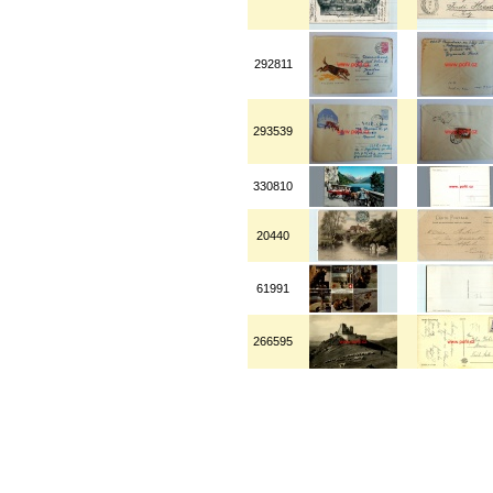
292811
293539
330810
20440
61991
266595