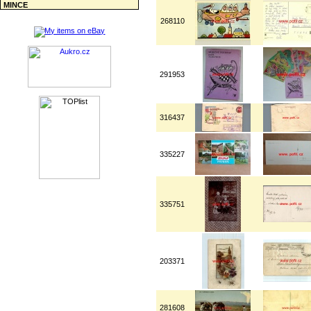
MINCE
268110
291953
316437
335227
335751
203371
281608