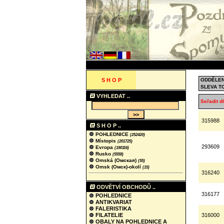
S H O P
ODDĚLEN
SLEVA T
VYHLEDAT ..
Seřadit dl
315988
S H O P ..
POHLEDNICE
(252420)
Místopis
(201725)
293609
Evropa
(190116)
Rusko
(5558)
Omská (Омская)
(55)
Omsk (Омск)-okolí
(15)
316240
ODVĚTVÍ OBCHODŮ ..
316177
POHLEDNICE
ANTIKVARIAT
FALERISTIKA
FILATELIE
316000
OBALY NA POHLEDNICE A