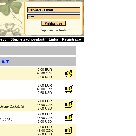
..::
::..
Zapomenuté heslo
levy
Stupně zachovalosti
Links
Registrace
í
|
2.00 EUR
48.00 CZK
2.60 USD
2.00 EUR
48.00 CZK
2.60 USD
2.00 EUR
48.00 CZK
ikogo Oktjabrja!
2.60 USD
2.00 EUR
48.00 CZK
kej 1964
2.60 USD
2.00 EUR
48.00 CZK
2.60 USD