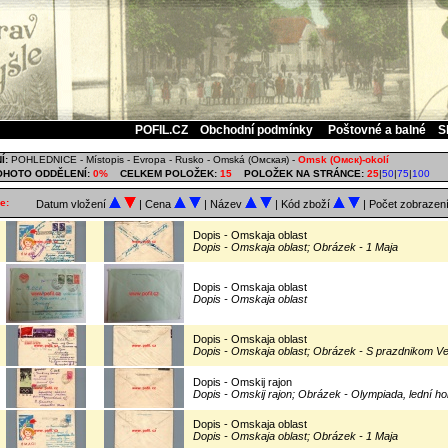
POFIL.CZ
Obchodní podmínky
Poštovné a balné
S
Í:
POHLEDNICE
-
Místopis
-
Evropa
-
Rusko
-
Omská (Омская)
-
Omsk (Омск)-okolí
OHOTO ODDĚLENÍ:
0%
CELKEM POLOŽEK:
15
POLOŽEK NA STRÁNCE:
25
|
50
|
75
|
100
e:
Datum vložení
| Cena
| Název
| Kód zboží
| Počet zobrazen
Dopis - Omskaja oblast
Dopis - Omskaja oblast; Obrázek - 1 Maja
Dopis - Omskaja oblast
Dopis - Omskaja oblast
Dopis - Omskaja oblast
Dopis - Omskaja oblast; Obrázek - S prazdnikom Vel
Dopis - Omskij rajon
Dopis - Omskij rajon; Obrázek - Olympiada, lední ho
Dopis - Omskaja oblast
Dopis - Omskaja oblast; Obrázek - 1 Maja