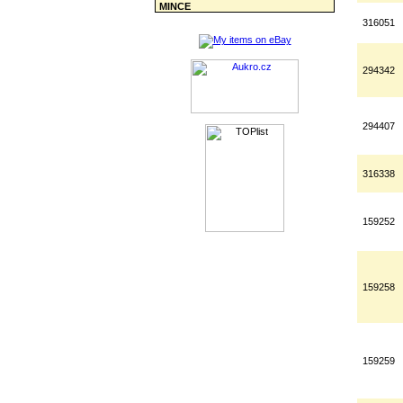
MINCE
316051
294342
294407
316338
159252
159258
159259