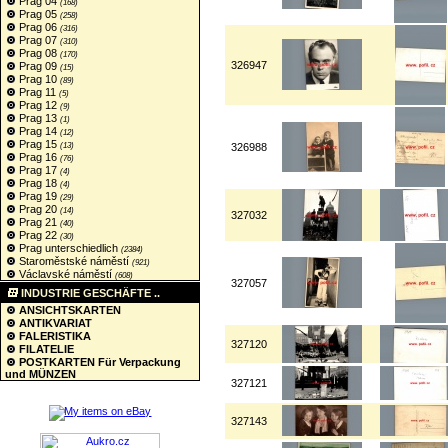
Prag 04
(168)
Prag 05
(258)
Prag 06
(316)
Prag 07
(310)
Prag 08
(170)
326947
Prag 09
(15)
Prag 10
(89)
Prag 11
(5)
Prag 12
(9)
Prag 13
(1)
Prag 14
(12)
Prag 15
(13)
326988
Prag 16
(76)
Prag 17
(4)
Prag 18
(4)
Prag 19
(29)
Prag 20
(14)
327032
Prag 21
(40)
Prag 22
(30)
Prag unterschiedlich
(2384)
Staroměstské náměstí
(921)
Václavské náměstí
(608)
327057
INDUSTRIE GESCHÄFTE ..
ANSICHTSKARTEN
ANTIKVARIAT
FALERISTIKA
327120
FILATELIE
POSTKARTEN Für Verpackung
und MÜNZEN
327121
327143