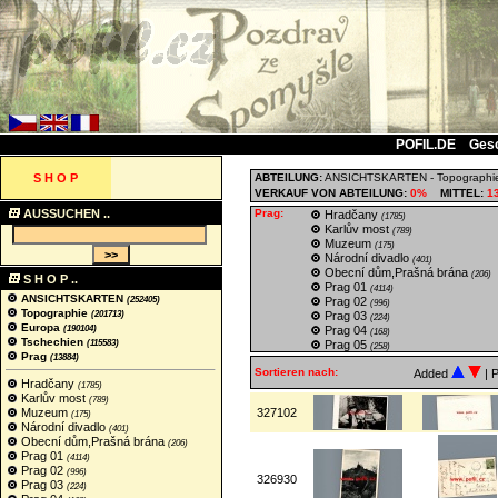
POFIL.DE
Ges
S H O P
ABTEILUNG:
ANSICHTSKARTEN
-
Topographi
VERKAUF VON ABTEILUNG:
0%
MITTEL:
1
AUSSUCHEN ..
Prag:
Hradčany
(1785)
Karlův most
(789)
Muzeum
(175)
Národní divadlo
(401)
Obecní dům,Prašná brána
(206)
S H O P ..
Prag 01
(4114)
ANSICHTSKARTEN
(252405)
Prag 02
(996)
Topographie
(201713)
Prag 03
(224)
Europa
(190104)
Prag 04
(168)
Tschechien
(115583)
Prag 05
(258)
Prag
(13884)
Sortieren nach:
Added
| 
Hradčany
(1785)
Karlův most
(789)
Muzeum
327102
(175)
Národní divadlo
(401)
Obecní dům,Prašná brána
(206)
Prag 01
(4114)
Prag 02
(996)
326930
Prag 03
(224)