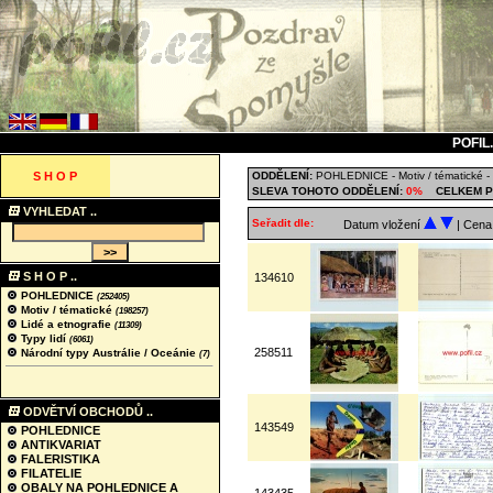
POFIL
S H O P
ODDĚLENÍ:
POHLEDNICE
-
Motiv / tématické
-
SLEVA TOHOTO ODDĚLENÍ:
0%
CELKEM P
VYHLEDAT ..
Seřadit dle:
Datum vložení
| Cen
S H O P ..
134610
POHLEDNICE
(252405)
Motiv / tématické
(198257)
Lidé a etnografie
(11309)
Typy lidí
(6061)
258511
Národní typy Austrálie / Oceánie
(7)
ODVĚTVÍ OBCHODŮ ..
143549
POHLEDNICE
ANTIKVARIAT
FALERISTIKA
FILATELIE
OBALY NA POHLEDNICE A