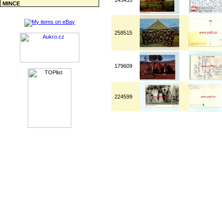
143435
MINCE
258515
179609
224599