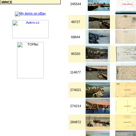
MINCE
245544
48727
68844
95320
114677
274021
274214
284872