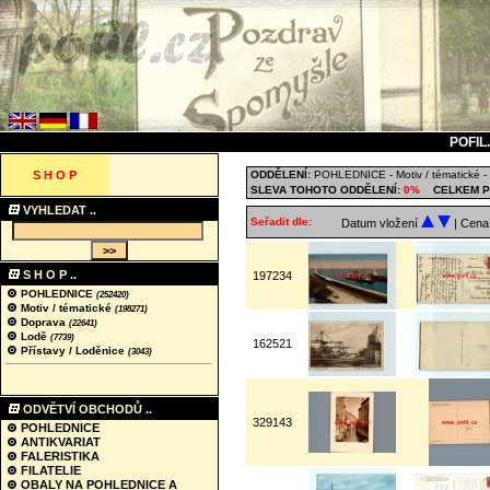
POFIL
S H O P
ODDĚLENÍ:
POHLEDNICE
-
Motiv / tématické
-
SLEVA TOHOTO ODDĚLENÍ:
0%
CELKEM P
VYHLEDAT ..
Seřadit dle:
Datum vložení
| Cen
S H O P ..
197234
POHLEDNICE
(252420)
Motiv / tématické
(198271)
Doprava
(22641)
Lodě
(7739)
162521
Přístavy / Loděnice
(3043)
ODVĚTVÍ OBCHODŮ ..
329143
POHLEDNICE
ANTIKVARIAT
FALERISTIKA
FILATELIE
OBALY NA POHLEDNICE A