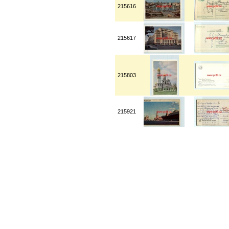
215616
215617
215803
215921