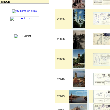
MINCE
28935
29026
29056
28019
28023
28024