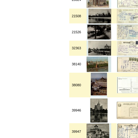
21508
21526
32363
38140
38080
39946
39947