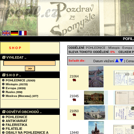
POFIL
S H O P
ODDĚLENÍ:
POHLEDNICE
-
Místopis
-
Evropa
SLEVA TOHOTO ODDĚLENÍ:
0%
CELKEM P
VYHLEDAT ..
Seřadit dle:
Datum vložení
| Cen
S H O P ..
21064
POHLEDNICE
(252420)
Místopis
(201725)
Evropa
(190116)
Rusko
(5558)
Moskva (Москва)
21045
(1077)
21050
ODVĚTVÍ OBCHODŮ ..
POHLEDNICE
ANTIKVARIAT
FALERISTIKA
FILATELIE
OBALY NA POHLEDNICE A
13440