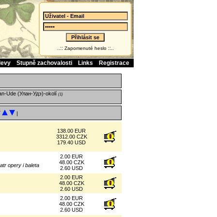
..::
::..
Zapomenuté heslo
levy
Stupně zachovalosti
Links
Registrace
an-Ude (Улан‑Удэ)-okolí
(1)
í
|
138.00 EUR
3312.00 CZK
179.40 USD
2.00 EUR
48.00 CZK
tr opery i baleta
2.60 USD
2.00 EUR
48.00 CZK
2.60 USD
2.00 EUR
48.00 CZK
2.60 USD