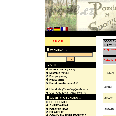
S H O P
ODDĚLEN
SLEVA T
VYHLEDAT ..
Burjatsko
Seřadit dl
S H O P ..
POHLEDNICE
(252420)
Místopis
156629
(201713)
Evropa
(190104)
Rusko
(5558)
Burjatsko (Бурятия)
(5)
316647
Ulan-Ude (Улан‑Удэ)-město
(3)
Ulan-Ude (Улан‑Удэ)-okolí
(1)
ODVĚTVÍ OBCHODŮ ..
316274
POHLEDNICE
ANTIKVARIAT
FALERISTIKA
318418
FILATELIE
OBALY NA POHLEDNICE A