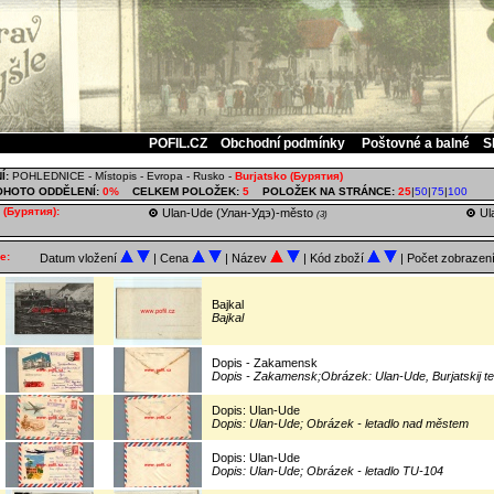
POFIL.CZ
Obchodní podmínky
Poštovné a balné
S
Í:
POHLEDNICE
-
Místopis
-
Evropa
-
Rusko
-
Burjatsko (Бурятия)
OHOTO ODDĚLENÍ:
0%
CELKEM POLOŽEK:
5
POLOŽEK NA STRÁNCE:
25
|
50
|
75
|
100
 (Бурятия):
Ulan-Ude (Улан‑Удэ)-město
Ul
(3)
e:
Datum vložení
| Cena
| Název
| Kód zboží
| Počet zobrazen
Bajkal
Bajkal
Dopis - Zakamensk
Dopis - Zakamensk;Obrázek: Ulan-Ude, Burjatskij tea
Dopis: Ulan-Ude
Dopis: Ulan-Ude; Obrázek - letadlo nad městem
Dopis: Ulan-Ude
Dopis: Ulan-Ude; Obrázek - letadlo TU-104