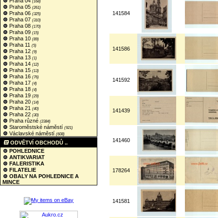
Praha 04
(168)
Praha 05
(261)
Praha 06
141584
(325)
Praha 07
(310)
Praha 08
(170)
Praha 09
(15)
Praha 10
(89)
Praha 11
(5)
141586
Praha 12
(9)
Praha 13
(1)
Praha 14
(12)
Praha 15
(13)
Praha 16
(76)
141592
Praha 17
(4)
Praha 18
(4)
Praha 19
(29)
Praha 20
(14)
Praha 21
(40)
141439
Praha 22
(30)
Praha různé
(2384)
Staroměstské náměstí
(921)
Václavské náměstí
(608)
141460
ODVĚTVÍ OBCHODŮ ..
POHLEDNICE
ANTIKVARIAT
FALERISTIKA
FILATELIE
178264
OBALY NA POHLEDNICE A
MINCE
141581