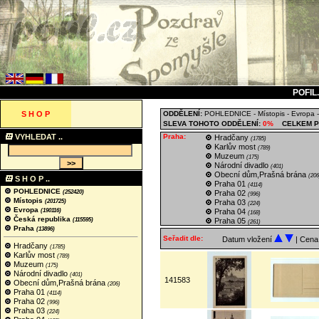
POFIL
S H O P
ODDĚLENÍ:
POHLEDNICE
-
Místopis
-
Evropa
SLEVA TOHOTO ODDĚLENÍ:
0%
CELKEM P
VYHLEDAT ..
Praha:
Hradčany
(1785)
Karlův most
(789)
Muzeum
(175)
Národní divadlo
(401)
Obecní dům,Prašná brána
(206
S H O P ..
Praha 01
(4114)
POHLEDNICE
(252420)
Praha 02
(996)
Místopis
(201725)
Praha 03
(224)
Evropa
(190116)
Praha 04
(168)
Česká republika
(115595)
Praha 05
(261)
Praha
(13896)
Seřadit dle:
Datum vložení
| Cen
Hradčany
(1785)
Karlův most
(789)
Muzeum
(175)
Národní divadlo
(401)
141583
Obecní dům,Prašná brána
(206)
Praha 01
(4114)
Praha 02
(996)
Praha 03
(224)