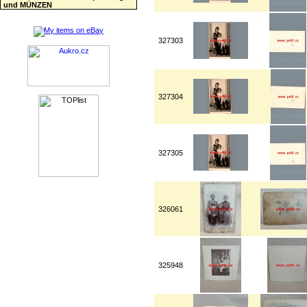
und MÜNZEN
327303
327304
327305
326061
325948