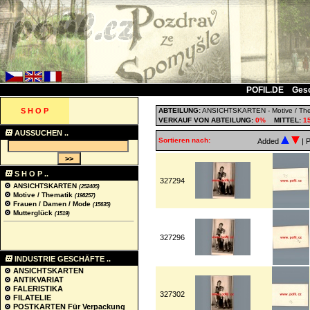
POFIL.DE
Ges
S H O P
ABTEILUNG:
ANSICHTSKARTEN
-
Motive / Th
VERKAUF VON ABTEILUNG:
0%
MITTEL:
1
AUSSUCHEN ..
Sortieren nach:
Added
| 
S H O P ..
327294
ANSICHTSKARTEN
(252405)
Motive / Thematik
(198257)
Frauen / Damen / Mode
(15635)
Mutterglück
(1519)
327296
INDUSTRIE GESCHÄFTE ..
ANSICHTSKARTEN
ANTIKVARIAT
FALERISTIKA
327302
FILATELIE
POSTKARTEN Für Verpackung