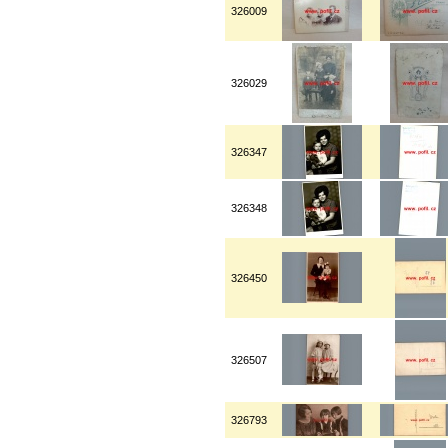
326009
326029
326347
326348
326450
326507
326793