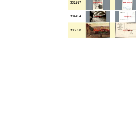
331997
334454
335958