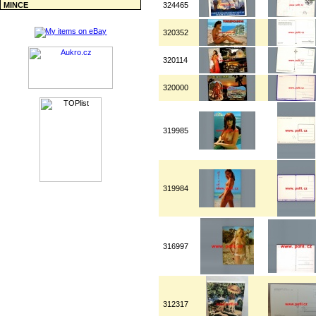
MINCE
324465
320352
320114
320000
319985
319984
316997
312317