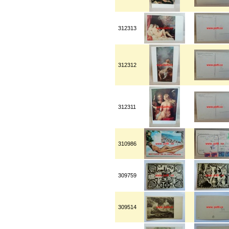
312313
312312
312311
310986
309759
309514