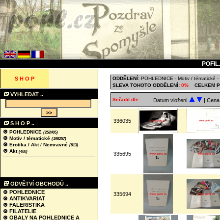
POFIL
S H O P
ODDĚLENÍ:
POHLEDNICE
-
Motiv / tématické
-
SLEVA TOHOTO ODDĚLENÍ:
0%
CELKEM P
VYHLEDAT ..
Seřadit dle:
Datum vložení
| Cen
336035
S H O P ..
POHLEDNICE
(252405)
Motiv / tématické
(198257)
Erotika / Akt / Nemravné
(813)
Akt
(400)
335695
ODVĚTVÍ OBCHODŮ ..
POHLEDNICE
335694
ANTIKVARIAT
FALERISTIKA
FILATELIE
OBALY NA POHLEDNICE A