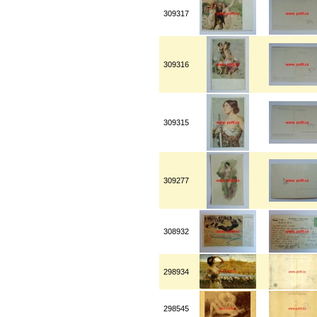
309317
309316
309315
309277
308932
298934
298545