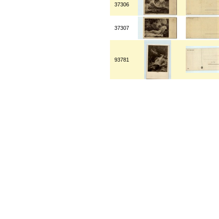
37306
37307
93781