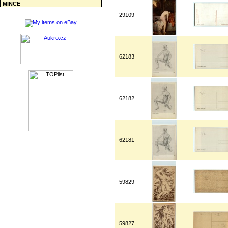
MINCE
29109
62183
62182
62181
59829
59827