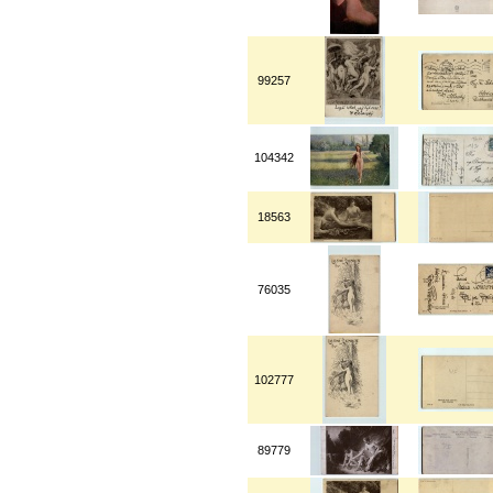
99257
104342
18563
76035
102777
89779