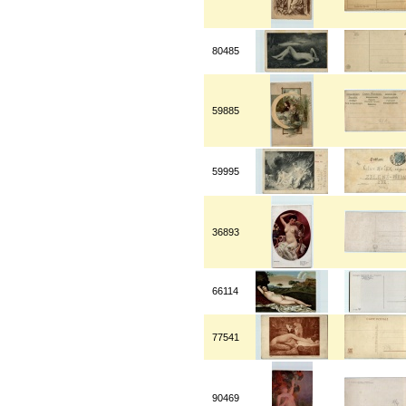
80485
59885
59995
36893
66114
77541
90469