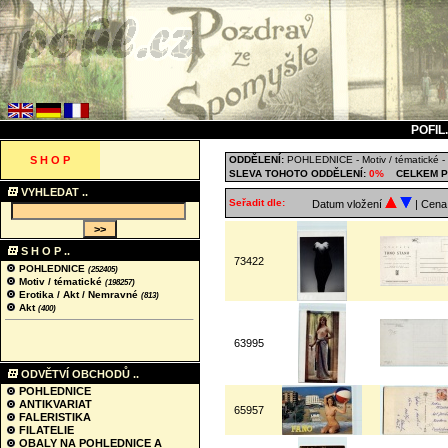
POFIL
S H O P
ODDĚLENÍ:
POHLEDNICE
-
Motiv / tématické
-
SLEVA TOHOTO ODDĚLENÍ:
0%
CELKEM P
VYHLEDAT ..
Seřadit dle:
Datum vložení
| Cen
S H O P ..
73422
POHLEDNICE
(252405)
Motiv / tématické
(198257)
Erotika / Akt / Nemravné
(813)
Akt
(400)
63995
ODVĚTVÍ OBCHODŮ ..
POHLEDNICE
ANTIKVARIAT
65957
FALERISTIKA
FILATELIE
OBALY NA POHLEDNICE A