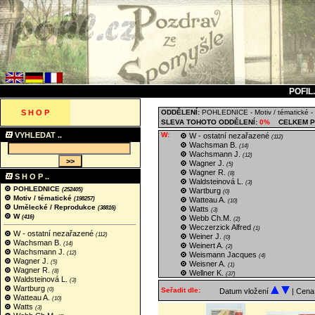
POFIL
S H O P
ODDĚLENÍ:
POHLEDNICE
-
Motiv / tématické
-
SLEVA TOHOTO ODDĚLENÍ:
0%
CELKEM P
VYHLEDAT ..
W:
W - ostatní nezařazené
(112)
Wachsman B.
(14)
Wachsmann J.
(12)
Wagner J.
(5)
Wagner R.
(8)
S H O P ..
Waldsteinová L.
(3)
POHLEDNICE
(252405)
Wartburg
(0)
Motiv / tématické
(198257)
Watteau A.
(10)
Umělecké / Reprodukce
(38816)
Watts
(3)
W
(416)
Webb Ch.M.
(2)
Weczerzick Alfred
(1)
W - ostatní nezařazené
(112)
Weiner J.
(0)
Wachsman B.
(14)
Weinert A.
(2)
Wachsmann J.
(12)
Weismann Jacques
(4)
Wagner J.
(5)
Weisner A.
(1)
Wagner R.
(8)
Wellner K.
(37)
Waldsteinová L.
(3)
Wartburg
(0)
Seřadit dle:
Datum vložení
| Cen
Watteau A.
(10)
Watts
(3)