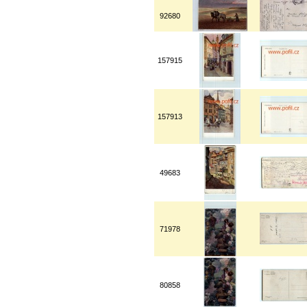
92680
157915
157913
49683
71978
80858