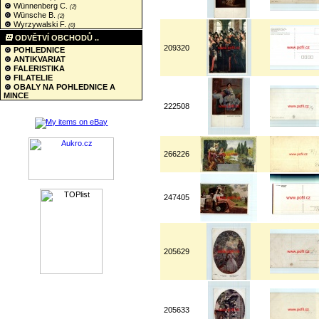
Wünnenberg C.
(2)
Wünsche B.
(2)
Wyrzywalski F.
(0)
ODVĚTVÍ OBCHODŮ ..
209320
POHLEDNICE
ANTIKVARIAT
FALERISTIKA
FILATELIE
OBALY NA POHLEDNICE A
MINCE
222508
266226
247405
205629
205633