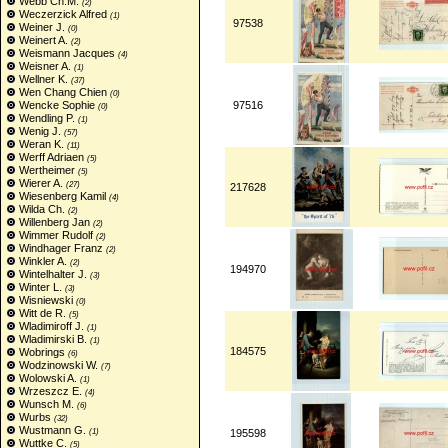
Webb Ch.M.
(2)
Weczerzick Alfred
(1)
97538
Weiner J.
(0)
Weinert A.
(2)
Weismann Jacques
(4)
Weisner A.
(1)
Wellner K.
(37)
Wen Chang Chien
(0)
Wencke Sophie
97516
(0)
Wendling P.
(1)
Wenig J.
(57)
Weran K.
(11)
Werff Adriaen
(5)
Wertheimer
(5)
Wierer A.
(27)
217628
Wiesenberg Kamil
(4)
Wilda Ch.
(2)
Willenberg Jan
(2)
Wimmer Rudolf
(2)
Windhager Franz
(2)
Winkler A.
(2)
194970
Wintelhalter J.
(3)
Winter L.
(3)
Wisniewski
(0)
Witt de R.
(5)
Wladimiroff J.
(1)
Wladimirski B.
(1)
184575
Wobrings
(6)
Wodzinowski W.
(7)
Wolowski A.
(1)
Wrzeszcz E.
(4)
Wunsch M.
(6)
Wurbs
(32)
Wustmann G.
(1)
195598
Wuttke C.
(5)