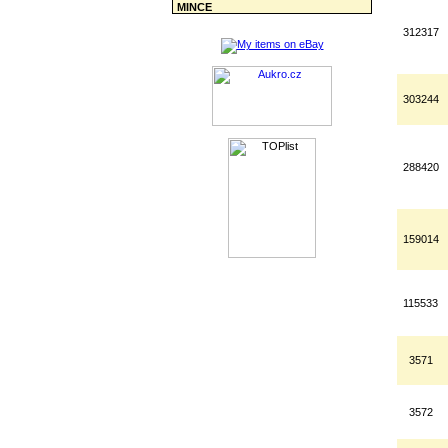
MINCE
312317
303244
288420
159014
115533
3571
3572