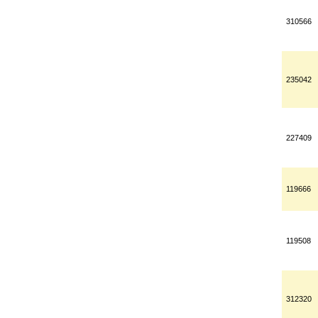
310566
235042
227409
119666
119508
312320