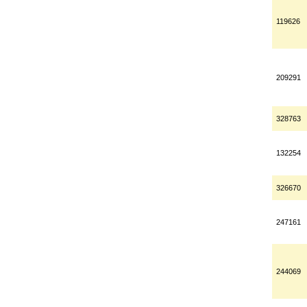
119626
209291
328763
132254
326670
247161
244069