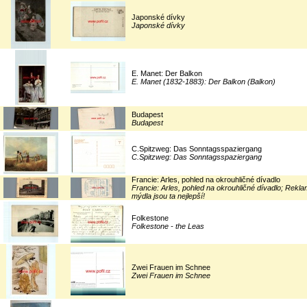
Japonské dívky
Japonské dívky
E. Manet: Der Balkon
E. Manet (1832-1883): Der Balkon (Balkon)
Budapest
Budapest
C.Spitzweg: Das Sonntagsspaziergang
C.Spitzweg: Das Sonntagsspaziergang
Francie: Arles, pohled na okrouhličné dívadlo
Francie: Arles, pohled na okrouhličné dívadlo; Rekl
mýdla jsou ta nejlepší!
Folkestone
Folkestone - the Leas
Zwei Frauen im Schnee
Zwei Frauen im Schnee