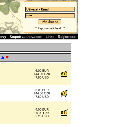
..::
::..
Zapomenuté heslo
levy
Stupně zachovalosti
Links
Registrace
í
|
6.00 EUR
144.00 CZK
7.80 USD
6.00 EUR
144.00 CZK
7.80 USD
4.00 EUR
96.00 CZK
5.20 USD