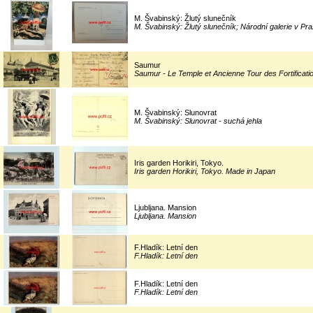
M. Švabinský: Žlutý slunečník
M. Švabinský: Žlutý slunečník; Národní galerie v Pr
Saumur
Saumur - Le Temple et Ancienne Tour des Fortificati
M. Švabinský: Slunovrat
M. Švabinský: Slunovrat - suchá jehla
Iris garden Horikiri, Tokyo.
Iris garden Horikiri, Tokyo. Made in Japan
Ljubljana. Mansion
Ljubljana. Mansion
F.Hladík: Letní den
F.Hladík: Letní den
F.Hladík: Letní den
F.Hladík: Letní den