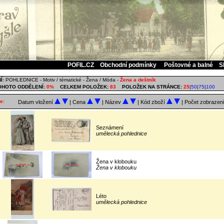
POFIL.CZ
Obchodní podmínky
Poštovné a balné
S
Í:
POHLEDNICE
-
Motiv / tématické
-
Žena / Móda
-
Žena a deštník
OHOTO ODDĚLENÍ:
0%
CELKEM POLOŽEK:
83
POLOŽEK NA STRÁNCE:
25
|
50
|
75
|
100
e:
Datum vložení
| Cena
| Název
| Kód zboží
| Počet zobrazen
Seznámení
umělecká pohlednice
Žena v klobouku
Žena v klobouku
Léto
umělecká pohlednice