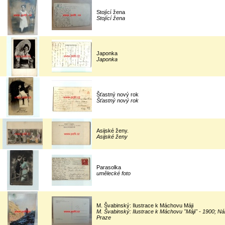
Stojící žena
Stojící žena
Japonka
Japonka
Šťastný nový rok
Šťastný nový rok
Asijské ženy.
Asijské ženy
Parasolka
umělecké foto
M. Švabinský: Ilustrace k Máchovu Máji
M. Švabinský: Ilustrace k Máchovu "Máji" - 1900; Nár
Praze