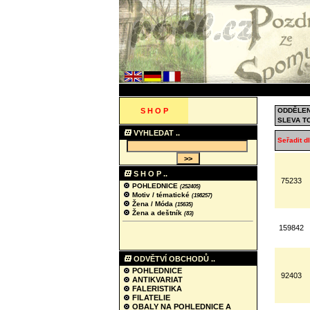
S H O P
ODDĚLEN
SLEVA T
VYHLEDAT ..
Seřadit dl
S H O P ..
75233
POHLEDNICE
(252405)
Motiv / tématické
(198257)
Žena / Móda
(15635)
Žena a deštník
(83)
159842
ODVĚTVÍ OBCHODŮ ..
POHLEDNICE
92403
ANTIKVARIAT
FALERISTIKA
FILATELIE
OBALY NA POHLEDNICE A