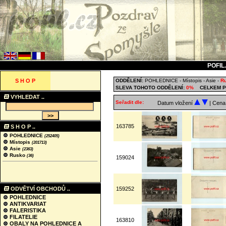
POFIL
S H O P
ODDĚLENÍ:
POHLEDNICE
-
Místopis
-
Asie
-
R
SLEVA TOHOTO ODDĚLENÍ:
0%
CELKEM P
VYHLEDAT ..
Seřadit dle:
Datum vložení
| Cen
163785
S H O P ..
POHLEDNICE
(252405)
Místopis
(201713)
Asie
(2363)
Rusko
(36)
159024
ODVĚTVÍ OBCHODŮ ..
159252
POHLEDNICE
ANTIKVARIAT
FALERISTIKA
FILATELIE
163810
OBALY NA POHLEDNICE A