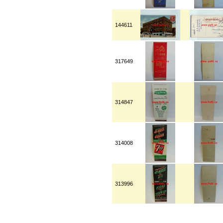
144611
317649
314847
314008
313996