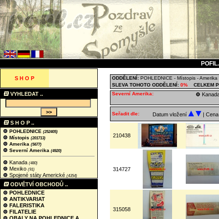
POFIL
S H O P
ODDĚLENÍ:
POHLEDNICE
-
Místopis
-
Amerika
SLEVA TOHOTO ODDĚLENÍ:
0%
CELKEM P
VYHLEDAT ..
Severní Amerika:
Kanad
Seřadit dle:
Datum vložení
| Cen
S H O P ..
POHLEDNICE
(252405)
210438
Místopis
(201713)
Amerika
(5677)
Severní Amerika
(4920)
Kanada
(480)
Mexiko
314727
(91)
Spojené státy Americké
(4354)
ODVĚTVÍ OBCHODŮ ..
POHLEDNICE
ANTIKVARIAT
FALERISTIKA
315058
FILATELIE
OBALY NA POHLEDNICE A