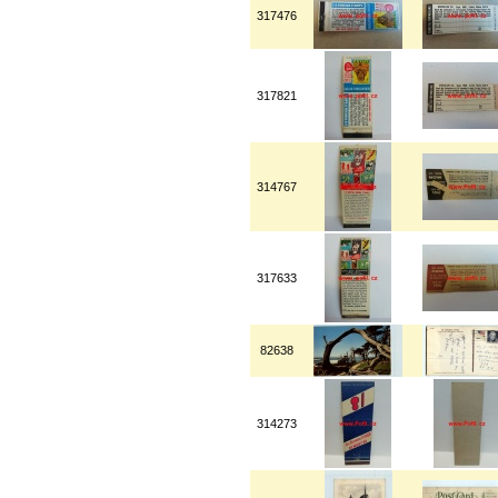
317476
317821
314767
317633
82638
314273