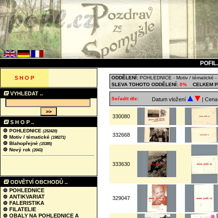
POFIL
S H O P
ODDĚLENÍ:
POHLEDNICE
-
Motiv / tématické
-
SLEVA TOHOTO ODDĚLENÍ:
0%
CELKEM P
VYHLEDAT ..
Seřadit dle:
Datum vložení
| Cen
330080
S H O P ..
POHLEDNICE
(252420)
332668
Motiv / tématické
(198271)
Blahopřejné
(15385)
Nový rok
(2043)
333630
ODVĚTVÍ OBCHODŮ ..
POHLEDNICE
ANTIKVARIAT
329047
FALERISTIKA
FILATELIE
OBALY NA POHLEDNICE A