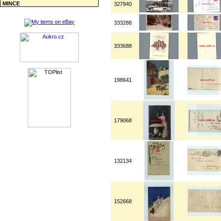
MINCE
327940
333288
333688
198641
179068
132134
152668