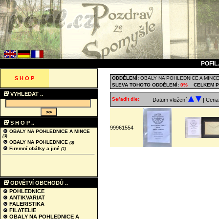
POFIL
S H O P
ODDĚLENÍ:
OBALY NA POHLEDNICE A MINC
SLEVA TOHOTO ODDĚLENÍ:
0%
CELKEM P
VYHLEDAT ..
Seřadit dle:
Datum vložení
| Cen
S H O P ..
99961554
OBALY NA POHLEDNICE A MINCE
(3)
OBALY NA POHLEDNICE
(3)
Firemní obálky a jiné
(1)
ODVĚTVÍ OBCHODŮ ..
POHLEDNICE
ANTIKVARIAT
FALERISTIKA
FILATELIE
OBALY NA POHLEDNICE A