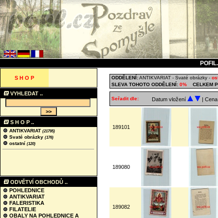
POFIL
S H O P
ODDĚLENÍ:
ANTIKVARIAT
-
Svaté obrázky
-
os
SLEVA TOHOTO ODDĚLENÍ:
0%
CELKEM P
VYHLEDAT ..
Seřadit dle:
Datum vložení
| Cen
S H O P ..
189101
ANTIKVARIAT
(21795)
Svaté obrázky
(176)
ostatní
(120)
189080
ODVĚTVÍ OBCHODŮ ..
POHLEDNICE
ANTIKVARIAT
FALERISTIKA
189082
FILATELIE
OBALY NA POHLEDNICE A