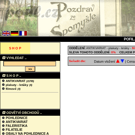
POFIL
S H O P
ODDĚLENÍ:
ANTIKVARIAT
-
plakaty - letáky
-
f
SLEVA TOHOTO ODDĚLENÍ:
0%
CELKEM P
VYHLEDAT ..
Seřadit dle:
Datum vložení
| Cen
S H O P ..
ANTIKVARIAT
(21795)
plakaty - letáky
(6)
filmové
(0)
ODVĚTVÍ OBCHODŮ ..
POHLEDNICE
ANTIKVARIAT
FALERISTIKA
FILATELIE
OBALY NA POHLEDNICE A