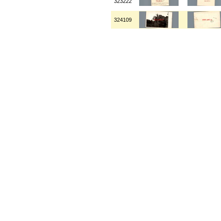
323222
324109