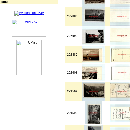
MINCE
222886
225990
226487
226608
221564
221590