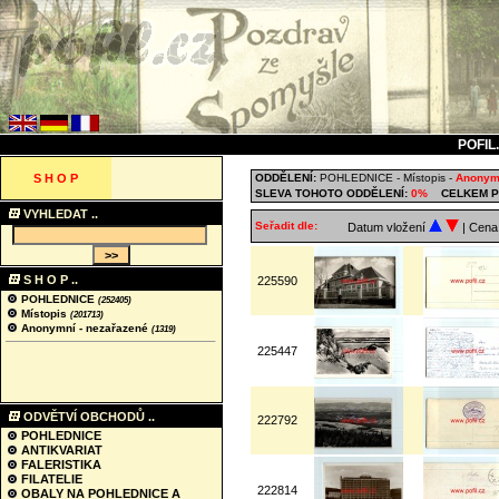
POFIL
S H O P
ODDĚLENÍ:
POHLEDNICE
-
Místopis
-
Anonymn
SLEVA TOHOTO ODDĚLENÍ:
0%
CELKEM P
VYHLEDAT ..
Seřadit dle:
Datum vložení
| Cen
S H O P ..
225590
POHLEDNICE
(252405)
Místopis
(201713)
Anonymní - nezařazené
(1319)
225447
ODVĚTVÍ OBCHODŮ ..
222792
POHLEDNICE
ANTIKVARIAT
FALERISTIKA
FILATELIE
222814
OBALY NA POHLEDNICE A