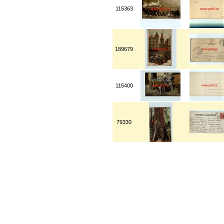
115363
189679
115400
79330