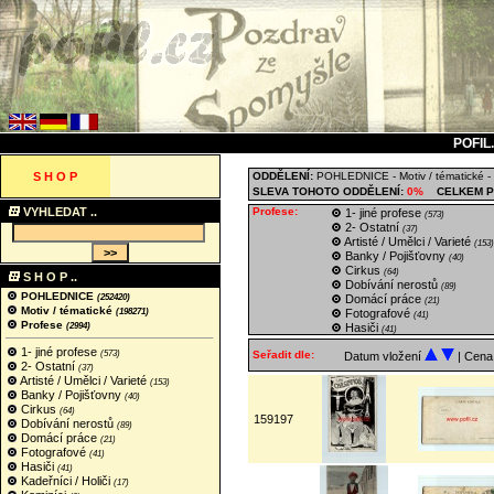
POFIL
S H O P
ODDĚLENÍ:
POHLEDNICE
-
Motiv / tématické
-
SLEVA TOHOTO ODDĚLENÍ:
0%
CELKEM P
VYHLEDAT ..
Profese:
1- jiné profese
(573)
2- Ostatní
(37)
Artisté / Umělci / Varieté
(153)
Banky / Pojišťovny
(40)
Cirkus
(64)
S H O P ..
Dobívání nerostů
(89)
POHLEDNICE
(252420)
Domácí práce
(21)
Motiv / tématické
(198271)
Fotografové
(41)
Profese
(2994)
Hasiči
(41)
1- jiné profese
(573)
Seřadit dle:
Datum vložení
| Cen
2- Ostatní
(37)
Artisté / Umělci / Varieté
(153)
Banky / Pojišťovny
(40)
Cirkus
(64)
159197
Dobívání nerostů
(89)
Domácí práce
(21)
Fotografové
(41)
Hasiči
(41)
Kadeřníci / Holiči
(17)