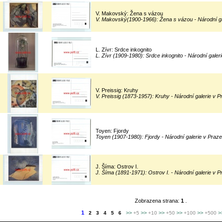
V. Makovský: Žena s vázou
V. Makovský(1900-1966): Žena s vázou - Národní ga
L. Zívr: Srdce inkognito
L. Zívr (1909-1980): Srdce inkognito - Národní galer
V. Preissig: Kruhy
V. Preissig (1873-1957): Kruhy - Národní galerie v P
Toyen: Fjordy
Toyen (1907-1980): Fjordy - Národní galerie v Praze
J. Šíma: Ostrov I.
J. Šíma (1891-1971): Ostrov I. - Národní galerie v P
Zobrazena strana:
1
.
1
>>
>>
>>
>>
>>
>
2
3
4
5
6
+5
+10
+50
+100
+500