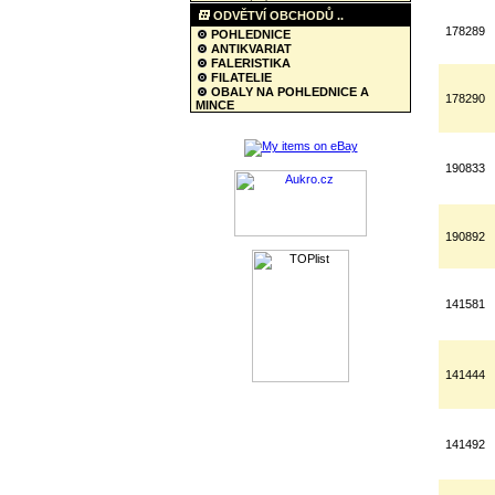
ODVĚTVÍ OBCHODŮ ..
178289
POHLEDNICE
ANTIKVARIAT
FALERISTIKA
FILATELIE
OBALY NA POHLEDNICE A
178290
MINCE
190833
190892
141581
141444
141492