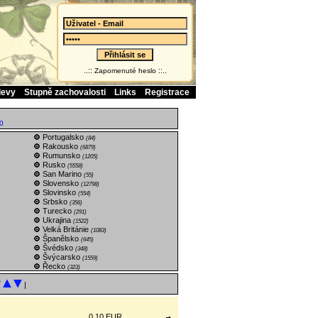
..::
::..
Zapomenuté heslo
levy
Stupně zachovalosti
Links
Registrace
0
Portugalsko
(84)
Rakousko
(6879)
Rumunsko
(1205)
Rusko
(5558)
San Marino
(55)
Slovensko
(12798)
Slovinsko
(554)
Srbsko
(356)
Turecko
(291)
Ukrajina
(1522)
Velká Británie
(1083)
Španělsko
(645)
Švédsko
(348)
Švýcarsko
(1559)
Řecko
(323)
í
|
0.10 EUR