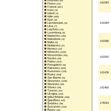
Estonsko
(60)
141583
Finsko
(215)
Francie
(8817)
Irsko
(14)
Island
(11)
Itálie
(6492)
Kypr
(28)
Liechtenstein
141584
(24)
Litva
(77)
Lotyšsko
(103)
Luxemburg
(42)
Maďarsko
(1568)
Makedonie
(33)
141586
Malta
(26)
Moldavsko
(27)
Monaco
(210)
Německo
(12160)
Nizozemsko
(453)
141592
Norsko
(228)
Polsko
(3475)
Portugalsko
(84)
Rakousko
(6879)
Rumunsko
(1205)
141439
Rusko
(5558)
San Marino
(55)
Slovensko
(12798)
Slovinsko
(554)
Srbsko
141460
(356)
Turecko
(291)
Ukrajina
(1522)
Velká Británie
(1083)
Španělsko
(645)
178264
Švédsko
(348)
Švýcarsko
(1559)
Řecko
(323)