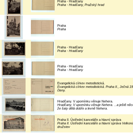
Praha - Hradčany
Praha - Hradčany, Pražský hrad
Praha
Praha
Praha - Hradčany
Praha - Hradčany
Praha - Hradčany
Praha - Hradčany
Evangelická církev metodistická.
Evangelická církev metodistická. Praha II., Ječná 19
členy.
Hradčany. V upomínku věnuje Nehera.
Hradčany. V upomínku věnuje Nehera. ...a ještě ně
že šaty dělá dobře a levně Nehera.
Praha II. Ústřední kanceláře a hlavní správa
Praha II. Ústřední kanceláře a hlavní správa Velkon
družstev