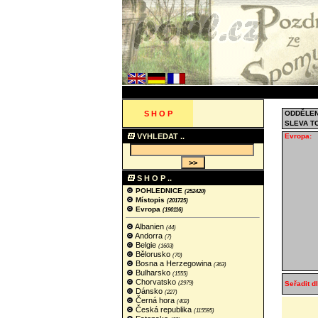
S H O P
ODDĚLEN
SLEVA T
VYHLEDAT ..
Evropa:
S H O P ..
POHLEDNICE
(252420)
Místopis
(201725)
Evropa
(190116)
Albanien
(44)
Andorra
(7)
Belgie
(1603)
Bělorusko
(70)
Bosna a Herzegowina
(363)
Bulharsko
(1555)
Chorvatsko
(2979)
Seřadit dl
Dánsko
(227)
Černá hora
(402)
Česká republika
(115595)