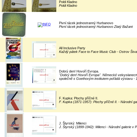
Poldi Kladno
Poldi Kladno
Pivní tácek jednostranný Hurbanovo
Pivní tácek jednostranný Hurbanovo Zlatý Bažant
All Inclusive Party
Každý pátek Face to Face Music Club - Ostrov Štva
Dobrý den! Hovoří Evropa.
"Dobrý den! Hovoří Evropa". Německé velvyslanect
společně s Goethovým institutem pořádá výstavu - 1
F. Kupka: Plochy příčné II.
F. Kupka (1871-1957): Plochy příčné II. - Národní ga
J. Štyrský: Milenci
J. Štyrský (1899-1942): Milenci - Národní galerie v 