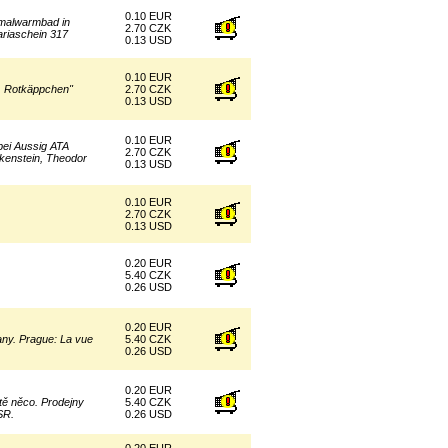
0.10 EUR
rmalwarmbad in
2.70 CZK
Mariaschein 317
0.13 USD
0.10 EUR
,, Rotkäppchen"
2.70 CZK
0.13 USD
0.10 EUR
bei Aussig ATA
2.70 CZK
ckenstein, Theodor
0.13 USD
0.10 EUR
2.70 CZK
0.13 USD
0.20 EUR
5.40 CZK
0.26 USD
0.20 EUR
ny. Prague: La vue
5.40 CZK
0.26 USD
0.20 EUR
ště něco. Prodejny
5.40 CZK
SR.
0.26 USD