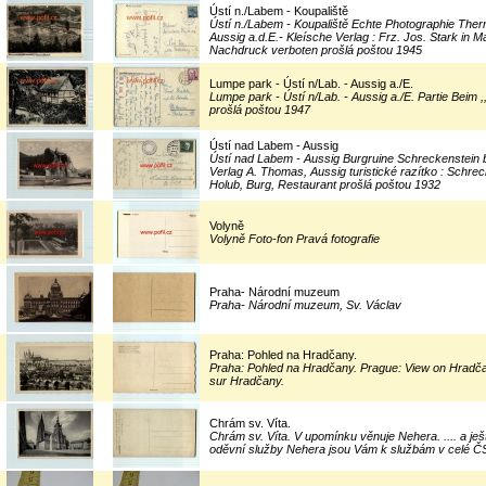
Ústí n./Labem - Koupaliště
Ústí n./Labem - Koupaliště Echte Photographie The
Aussig a.d.E.- Kleísche Verlag : Frz. Jos. Stark in 
Nachdruck verboten prošlá poštou 1945
Lumpe park - Ústí n/Lab. - Aussig a./E.
Lumpe park - Ústí n/Lab. - Aussig a./E. Partie Beim 
prošlá poštou 1947
Ústí nad Labem - Aussig
Ústí nad Labem - Aussig Burgruine Schreckenstein 
Verlag A. Thomas, Aussig turistické razítko : Schre
Holub, Burg, Restaurant prošlá poštou 1932
Volyně
Volyně Foto-fon Pravá fotografie
Praha- Národní muzeum
Praha- Národní muzeum, Sv. Václav
Praha: Pohled na Hradčany.
Praha: Pohled na Hradčany. Prague: View on Hradča
sur Hradčany.
Chrám sv. Víta.
Chrám sv. Víta. V upomínku věnuje Nehera. .... a je
oděvní služby Nehera jsou Vám k službám v celé Č