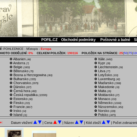
POFIL.CZ
Obchodní podmínky
Poštovné a balné
S
Í:
POHLEDNICE
-
Místopis
-
Evropa
OHOTO ODDĚLENÍ:
0%
CELKEM POLOŽEK:
190116
POLOŽEK NA STRÁNCE:
25
|
50
|
75
|
10
Albanien
Itálie
(44)
(6492)
Andorra
Kypr
(7)
(28)
Belgie
Liechtenstein
(1603)
(24)
Bělorusko
Litva
(70)
(77)
Bosna a Herzegowina
Lotyšsko
(363)
(103)
Bulharsko
Luxemburg
(1555)
(42)
Chorvatsko
Maďarsko
(2979)
(1568)
Dánsko
Makedonie
(227)
(33)
Černá hora
Malta
(402)
(26)
Česká republika
Moldavsko
(115595)
(27)
Estonsko
Monaco
(60)
(210)
Finsko
Německo
(215)
(12160)
Francie
Nizozemsko
(8817)
(453)
Irsko
Norsko
(14)
(228)
Island
Polsko
(11)
(3475)
e:
Datum vložení
| Cena
| Název
| Kód zboží
| Počet zobrazen