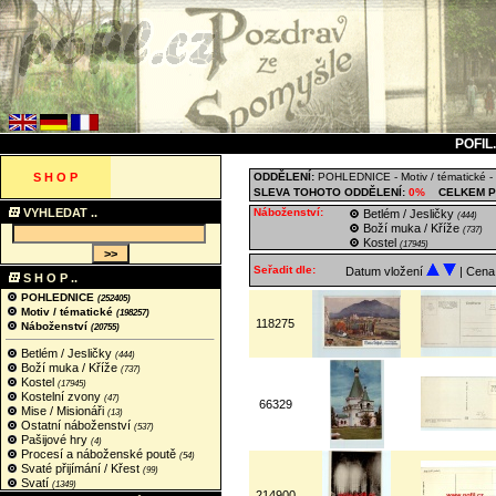
POFIL
S H O P
ODDĚLENÍ:
POHLEDNICE
-
Motiv / tématické
-
SLEVA TOHOTO ODDĚLENÍ:
0%
CELKEM P
VYHLEDAT ..
Náboženství:
Betlém / Jesličky
(444)
Boží muka / Kříže
(737)
Kostel
(17945)
Seřadit dle:
Datum vložení
| Cen
S H O P ..
POHLEDNICE
(252405)
Motiv / tématické
(198257)
118275
Náboženství
(20755)
Betlém / Jesličky
(444)
Boží muka / Kříže
(737)
Kostel
(17945)
Kostelní zvony
(47)
66329
Mise / Misionáři
(13)
Ostatní náboženství
(537)
Pašijové hry
(4)
Procesí a náboženské poutě
(54)
Svaté přijímání / Křest
(99)
Svatí
(1349)
214900