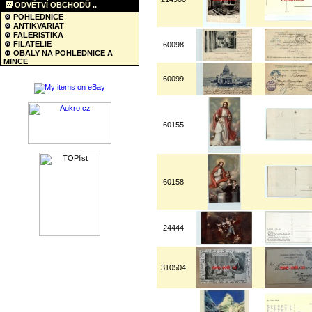
ODVĚTVÍ OBCHODŮ ..
POHLEDNICE
ANTIKVARIAT
FALERISTIKA
FILATELIE
60098
OBALY NA POHLEDNICE A
MINCE
60099
60155
60158
24444
310504