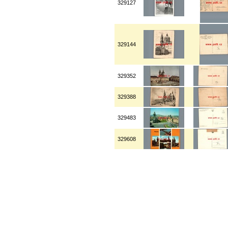
329127
329144
329352
329388
329483
329608