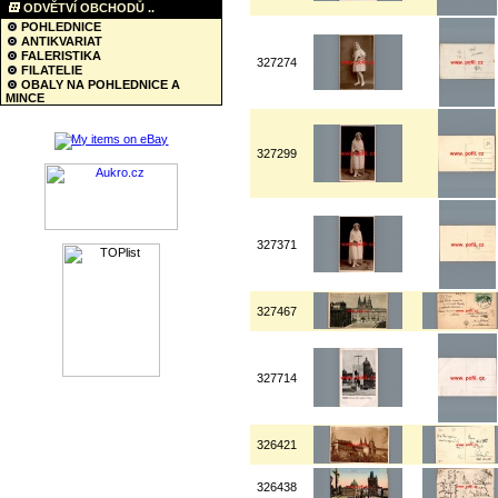
ODVĚTVÍ OBCHODŮ ..
POHLEDNICE
ANTIKVARIAT
FALERISTIKA
327274
FILATELIE
OBALY NA POHLEDNICE A
MINCE
327299
327371
327467
327714
326421
326438