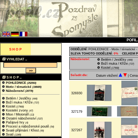
POFIL
S H O P
ODDĚLENÍ:
POHLEDNICE
-
Motiv / tématické
-
SLEVA TOHOTO ODDĚLENÍ:
0%
CELKEM P
VYHLEDAT ..
Náboženství:
Betlém / Jesličky
(444)
Boží muka / Kříže
(737)
Kostel
(17968)
Seřadit dle:
Datum vložení
| Cen
S H O P ..
POHLEDNICE
(252593)
Motiv / tématické
(198405)
Náboženství
(20778)
326930
Betlém / Jesličky
(444)
Boží muka / Kříže
(737)
Kostel
(17968)
Kostelní zvony
(47)
327179
Mise / Misionáři
(13)
Ostatní náboženství
(537)
Pašijové hry
(4)
Procesí a náboženské poutě
(54)
327267
Svaté přijímání / Křest
(99)
Svatí
(1349)