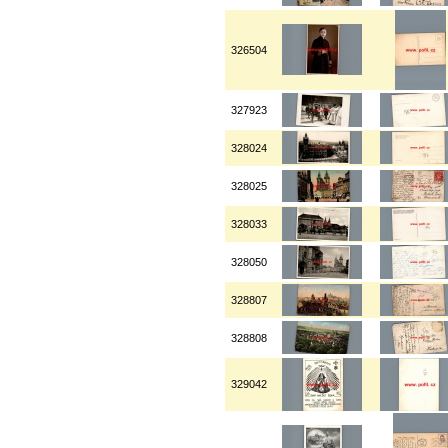
326504
327923
328024
328025
328033
328050
328807
328808
329042