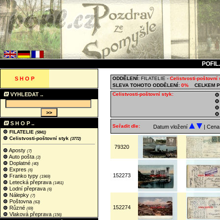
POFIL
S H O P
ODDĚLENÍ:
FILATELIE
-
Celistvosti-poštovní 
SLEVA TOHOTO ODDĚLENÍ:
0%
CELKEM P
VYHLEDAT ..
Celistvosti-poštovní styk:
S H O P ..
Seřadit dle:
Datum vložení
| Cen
FILATELIE
(5841)
Celistvosti-poštovní styk
(3772)
79320
Aposty
(7)
Auto pošta
(2)
Doplatné
(40)
Expres
(6)
152273
Franko typy
(1969)
Letecká přeprava
(1461)
Lodní přeprava
(6)
Nálepky
(7)
Poštovna
(63)
152274
Různé
(69)
Vlaková přeprava
(156)