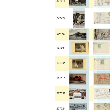
227176
56563
66236
141495
141496
181610
227031
227224