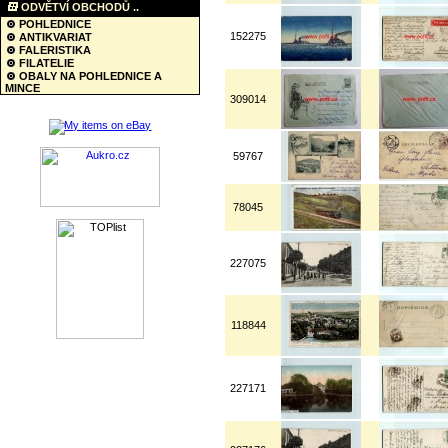
ODVĚTVÍ OBCHODŮ ..
POHLEDNICE
152275
ANTIKVARIAT
FALERISTIKA
FILATELIE
OBALY NA POHLEDNICE A
MINCE
309014
59767
78045
227075
118844
227171