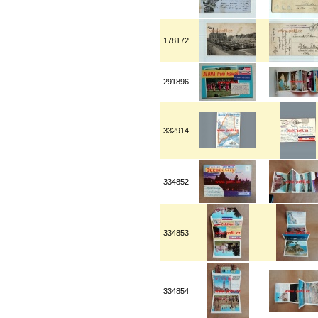
178172
291896
332914
334852
334853
334854