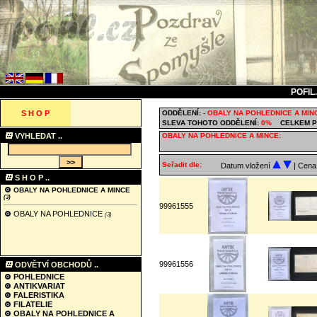
POFIL
S H O P
ODDĚLENÍ:
-
OBALY NA POHLEDNICE A MIN
SLEVA TOHOTO ODDĚLENÍ:
0%
CELKEM P
VYHLEDAT ..
OBALY NA POHLEDNICE A MINCE:
Seřadit dle:
Datum vložení
| Cen
S H O P ..
OBALY NA POHLEDNICE A MINCE
(3)
99961555
OBALY NA POHLEDNICE
(3)
99961556
ODVĚTVÍ OBCHODŮ ..
POHLEDNICE
ANTIKVARIAT
FALERISTIKA
FILATELIE
OBALY NA POHLEDNICE A