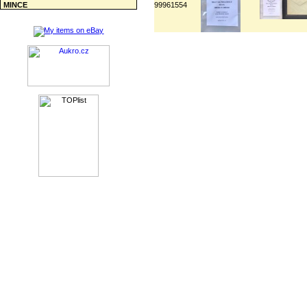
MINCE
99961554