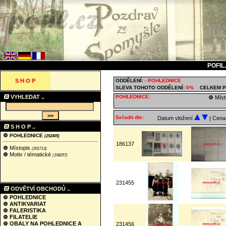
POFIL
S H O P
ODDĚLENÍ:
-
POHLEDNICE
SLEVA TOHOTO ODDĚLENÍ:
0%
CELKEM P
VYHLEDAT ..
POHLEDNICE:
Míst
Seřadit dle:
Datum vložení
| Cen
S H O P ..
POHLEDNICE
(252405)
186137
Místopis
(201713)
Motiv / tématické
(198257)
231455
ODVĚTVÍ OBCHODŮ ..
POHLEDNICE
ANTIKVARIAT
FALERISTIKA
FILATELIE
OBALY NA POHLEDNICE A
231456