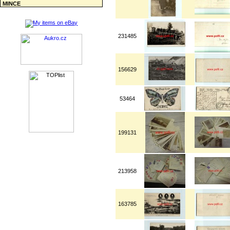
MINCE
231485
156629
53464
199131
213958
163785