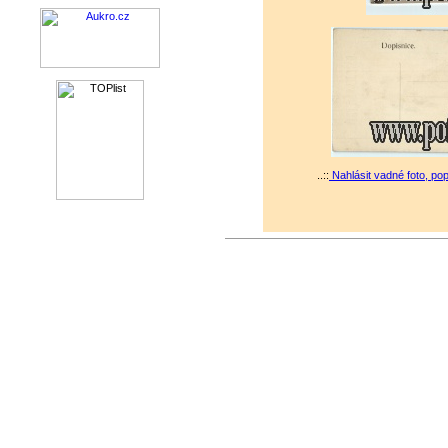
..::
Nahlásit vadné foto, po