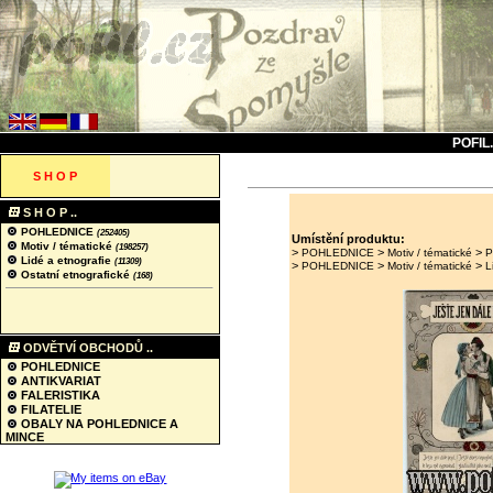
POFIL
S H O P
S H O P ..
POHLEDNICE
(252405)
Umístění produktu:
Motiv / tématické
(198257)
>
>
>
POHLEDNICE
Motiv / tématické
P
Lidé a etnografie
(11309)
>
>
>
POHLEDNICE
Motiv / tématické
L
Ostatní etnografické
(168)
ODVĚTVÍ OBCHODŮ ..
POHLEDNICE
ANTIKVARIAT
FALERISTIKA
FILATELIE
OBALY NA POHLEDNICE A
MINCE