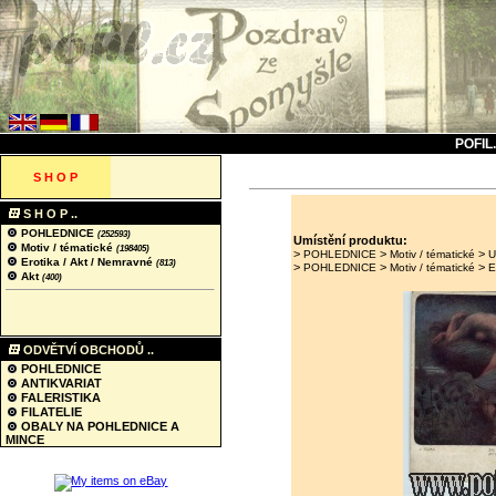
POFIL
S H O P
S H O P ..
POHLEDNICE
(252593)
Umístění produktu:
Motiv / tématické
(198405)
>
>
>
POHLEDNICE
Motiv / tématické
U
Erotika / Akt / Nemravné
(813)
>
>
>
POHLEDNICE
Motiv / tématické
E
Akt
(400)
ODVĚTVÍ OBCHODŮ ..
POHLEDNICE
ANTIKVARIAT
FALERISTIKA
FILATELIE
OBALY NA POHLEDNICE A
MINCE