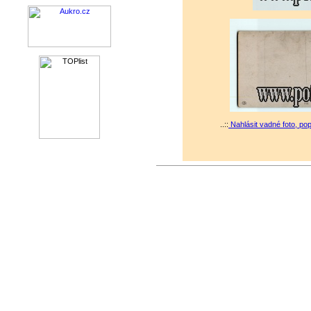
..::
Nahlásit vadné foto, po