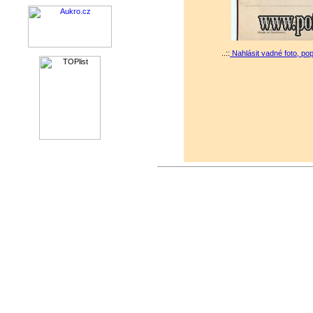
..::
Nahlásit vadné foto, po