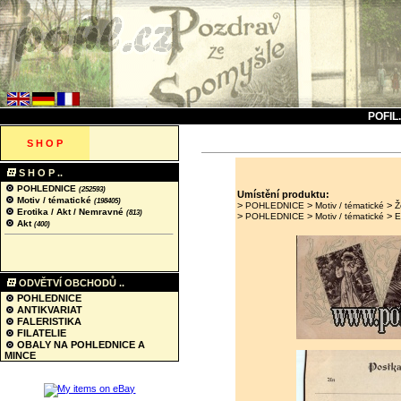
POFIL
S H O P
S H O P ..
POHLEDNICE
(252593)
Umístění produktu:
Motiv / tématické
(198405)
>
>
>
POHLEDNICE
Motiv / tématické
Ž
Erotika / Akt / Nemravné
(813)
>
>
>
POHLEDNICE
Motiv / tématické
E
Akt
(400)
ODVĚTVÍ OBCHODŮ ..
POHLEDNICE
ANTIKVARIAT
FALERISTIKA
FILATELIE
OBALY NA POHLEDNICE A
MINCE