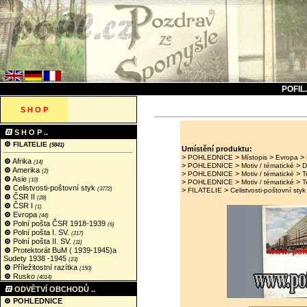
POFIL
S H O P
S H O P ..
FILATELIE
(5841)
Umístění produktu:
>
>
>
>
POHLEDNICE
Místopis
Evropa
Afrika
(14)
>
>
>
POHLEDNICE
Motiv / tématické
D
Amerika
(2)
>
>
>
POHLEDNICE
Motiv / tématické
T
Asie
(10)
>
>
>
POHLEDNICE
Motiv / tématické
T
Celistvosti-poštovní styk
(3772)
>
>
FILATELIE
Celistvosti-poštovní styk
ČSR II
(28)
ČSR I
(1)
Evropa
(44)
Polní pošta ČSR 1918-1939
(6)
Polní pošta I. SV.
(217)
Polní pošta II. SV.
(11)
Protektorát BuM ( 1939-1945)a
Sudety 1938 -1945
(23)
Příležitostní razítka
(150)
Rusko
(4014)
ODVĚTVÍ OBCHODŮ ..
POHLEDNICE