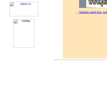
..::
Nahlásit vadné foto, po