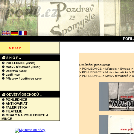
POFIL
S H O P
S H O P ..
POHLEDNICE
(252405)
Umístění produktu:
Motiv / tématické
(198257)
>
>
>
>
POHLEDNICE
Místopis
Evropa
Doprava
(22641)
>
>
>
POHLEDNICE
Motiv / tématické
D
Lodě
(7739)
>
>
>
POHLEDNICE
Motiv / tématické
D
Přístavy / Loděnice
(3043)
ODVĚTVÍ OBCHODŮ ..
POHLEDNICE
ANTIKVARIAT
FALERISTIKA
FILATELIE
OBALY NA POHLEDNICE A
MINCE