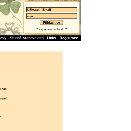
..::
::..
Zapomenuté heslo
levy
Stupně zachovalosti
Links
Registrace
reml
reml
t