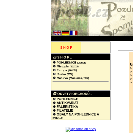
S H O P
S H O P ..
POHLEDNICE
(252405)
U
Místopis
(201713)
>
Evropa
(190104)
>
Rusko
(5558)
>
Moskva (Москва)
(1077)
>
>
ODVĚTVÍ OBCHODŮ ..
POHLEDNICE
ANTIKVARIAT
FALERISTIKA
FILATELIE
OBALY NA POHLEDNICE A
MINCE