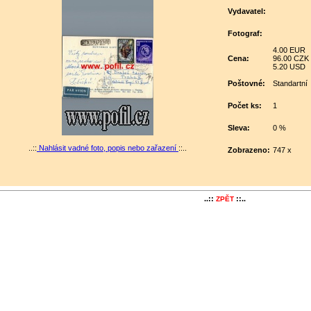
Vydavatel:
Fotograf:
4.00 EUR
Cena:
96.00 CZK
5.20 USD
Poštovné:
Standartní
Počet ks:
1
Sleva:
0 %
..::
Nahlásit vadné foto, popis nebo zařazení
::..
Zobrazeno:
747 x
..::
::..
ZPĚT