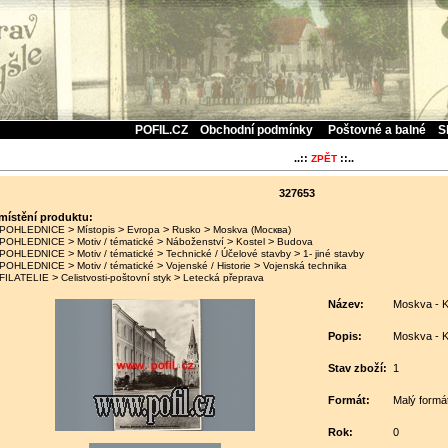
POFIL.CZ
Obchodní podmínky
Poštovné a balné
S
..::
::..
ZPĚT
327653
místění produktu:
>
>
>
>
POHLEDNICE
Místopis
Evropa
Rusko
Moskva (Москва)
>
>
>
>
POHLEDNICE
Motiv / tématické
Náboženství
Kostel
Budova
>
>
>
POHLEDNICE
Motiv / tématické
Technické / Účelové stavby
1- jiné stavby
>
>
>
POHLEDNICE
Motiv / tématické
Vojenské / Historie
Vojenská technika
>
>
FILATELIE
Celistvosti-poštovní styk
Letecká přeprava
Název:
Moskva - K
Popis:
Moskva - K
Stav zboží:
1
Formát:
Malý formá
Rok:
0