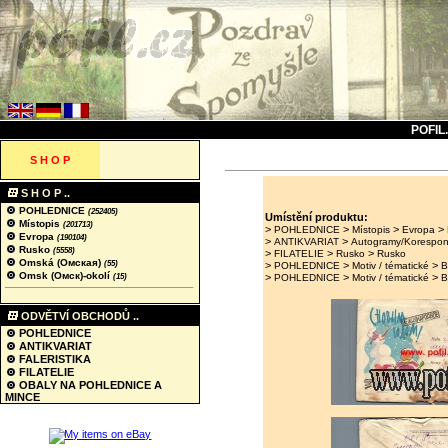
POFIL
S H O P
S H O P ..
POHLEDNICE
(252405)
Umístění produktu:
Místopis
(201713)
>
>
>
>
POHLEDNICE
Místopis
Evropa
Evropa
(190104)
>
>
ANTIKVARIAT
Autogramy/Korespo
Rusko
(5558)
>
>
>
FILATELIE
Rusko
Rusko
Omská (Омская)
(55)
>
>
>
POHLEDNICE
Motiv / tématické
B
Omsk (Омск)-okolí
>
>
>
(15)
POHLEDNICE
Motiv / tématické
B
ODVĚTVÍ OBCHODŮ ..
POHLEDNICE
ANTIKVARIAT
FALERISTIKA
FILATELIE
OBALY NA POHLEDNICE A
MINCE