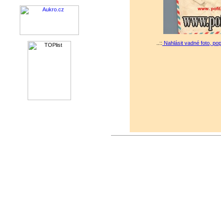
..::
Nahlásit vadné foto, po