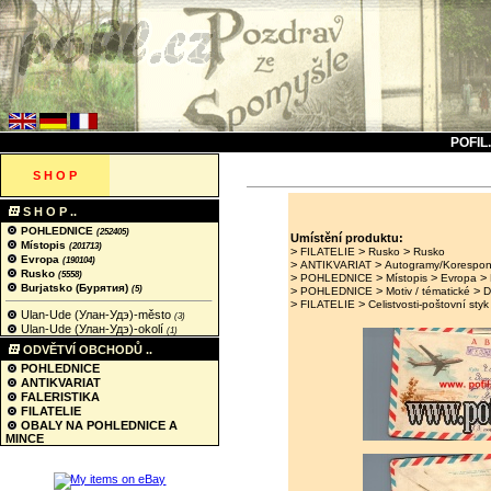
POFIL
S H O P
S H O P ..
POHLEDNICE
(252405)
Umístění produktu:
Místopis
(201713)
>
>
>
FILATELIE
Rusko
Rusko
Evropa
(190104)
>
>
ANTIKVARIAT
Autogramy/Korespo
Rusko
(5558)
>
>
>
>
POHLEDNICE
Místopis
Evropa
Burjatsko (Бурятия)
(5)
>
>
>
POHLEDNICE
Motiv / tématické
D
>
>
FILATELIE
Celistvosti-poštovní styk
Ulan-Ude (Улан‑Удэ)-město
(3)
Ulan-Ude (Улан‑Удэ)-okolí
(1)
ODVĚTVÍ OBCHODŮ ..
POHLEDNICE
ANTIKVARIAT
FALERISTIKA
FILATELIE
OBALY NA POHLEDNICE A
MINCE