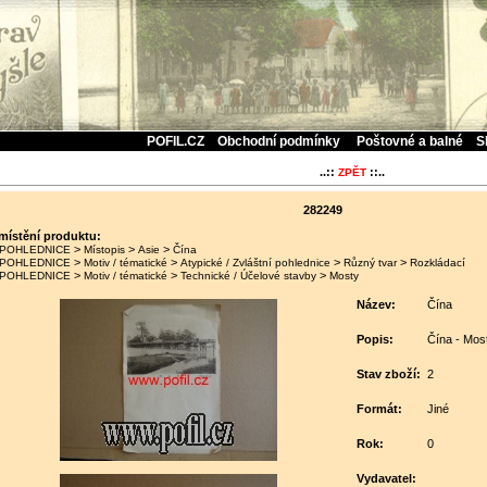
POFIL.CZ
Obchodní podmínky
Poštovné a balné
S
..::
::..
ZPĚT
282249
místění produktu:
>
>
>
POHLEDNICE
Místopis
Asie
Čína
>
>
>
>
POHLEDNICE
Motiv / tématické
Atypické / Zvláštní pohlednice
Různý tvar
Rozkládací
>
>
>
POHLEDNICE
Motiv / tématické
Technické / Účelové stavby
Mosty
Název:
Čína
Popis:
Čína - Mos
Stav zboží:
2
Formát:
Jiné
Rok:
0
Vydavatel: