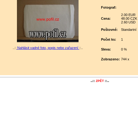
Fotograf:
2.00 EUR
Cena:
48.00 CZK
2.60 USD
Poštovné:
Standartní
Počet ks:
1
..::
Nahlásit vadné foto, popis nebo zařazení
::..
Sleva:
0 %
Zobrazeno:
744 x
..::
::..
ZPĚT