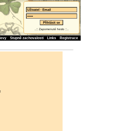
..::
::..
Zapomenuté heslo
levy
Stupně zachovalosti
Links
Registrace
t