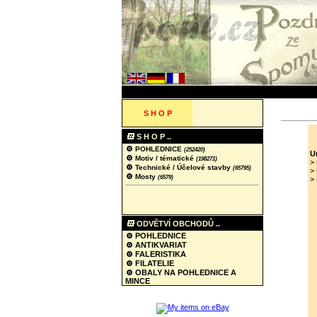
S H O P
S H O P ..
POHLEDNICE
(252420)
U
Motiv / tématické
(198271)
>
Technické / Účelové stavby
(65795)
>
Mosty
(6579)
>
ODVĚTVÍ OBCHODŮ ..
POHLEDNICE
ANTIKVARIAT
FALERISTIKA
FILATELIE
OBALY NA POHLEDNICE A
MINCE