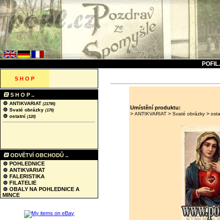
POFIL
S H O P
S H O P ..
ANTIKVARIAT
(21795)
Umístění produktu:
Svaté obrázky
(176)
>
>
>
ANTIKVARIAT
Svaté obrázky
osta
ostatní
(120)
ODVĚTVÍ OBCHODŮ ..
POHLEDNICE
ANTIKVARIAT
FALERISTIKA
FILATELIE
OBALY NA POHLEDNICE A
MINCE