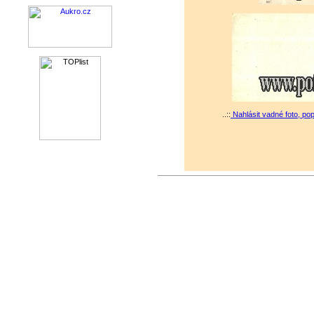
..::
Nahlásit vadné foto, po