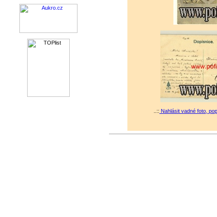
..::
Nahlásit vadné foto, po