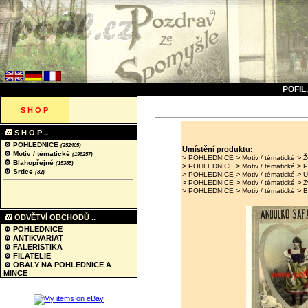
POFIL
S H O P
S H O P ..
POHLEDNICE
(252405)
Umístění produktu:
Motiv / tématické
(198257)
>
>
>
POHLEDNICE
Motiv / tématické
Ž
Blahopřejné
(15385)
>
>
>
POHLEDNICE
Motiv / tématické
P
Srdce
(82)
>
>
>
POHLEDNICE
Motiv / tématické
U
>
>
>
POHLEDNICE
Motiv / tématické
Z
>
>
>
POHLEDNICE
Motiv / tématické
B
ODVĚTVÍ OBCHODŮ ..
POHLEDNICE
ANTIKVARIAT
FALERISTIKA
FILATELIE
OBALY NA POHLEDNICE A
MINCE