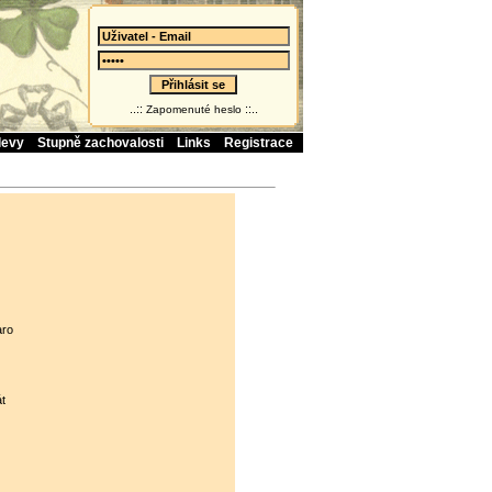
..::
::..
Zapomenuté heslo
levy
Stupně zachovalosti
Links
Registrace
aro
t