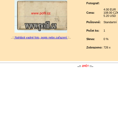
Fotograf:
4.00 EUR
Cena:
108.00 CZ
5.20 USD
Poštovné:
Standartní
Počet ks:
1
..::
Nahlásit vadné foto, popis nebo zařazení
::..
Sleva:
0 %
Zobrazeno:
726 x
..::
::..
ZPĚT