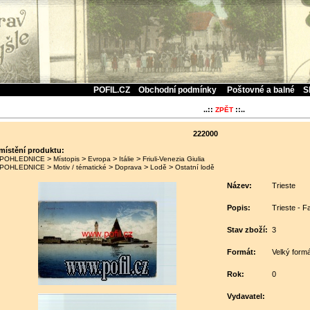
POFIL.CZ
Obchodní podmínky
Poštovné a balné
S
..::
::..
ZPĚT
222000
místění produktu:
>
>
>
>
POHLEDNICE
Místopis
Evropa
Itálie
Friuli-Venezia Giulia
>
>
>
>
POHLEDNICE
Motiv / tématické
Doprava
Lodě
Ostatní lodě
Název:
Trieste
Popis:
Trieste - F
Stav zboží:
3
Formát:
Velký formá
Rok:
0
Vydavatel: