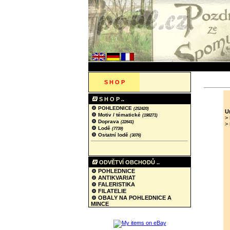
S H O P
S H O P ..
POHLEDNICE
(252420)
U
Motiv / tématické
(198271)
>
Doprava
(22641)
>
Lodě
(7739)
Ostatní lodě
(3076)
ODVĚTVÍ OBCHODŮ ..
POHLEDNICE
ANTIKVARIAT
FALERISTIKA
FILATELIE
OBALY NA POHLEDNICE A
MINCE