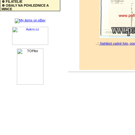
FILATELIE
OBALY NA POHLEDNICE A
MINCE
..::
Nahlásit vadné foto, po