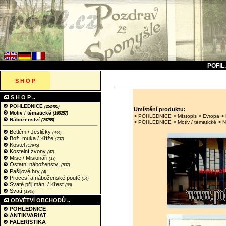
POFIL
S H O P
S H O P ..
POHLEDNICE
(252405)
Umístění produktu:
Motiv / tématické
(198257)
>
>
>
>
POHLEDNICE
Místopis
Evropa
Náboženství
(20755)
>
>
>
POHLEDNICE
Motiv / tématické
N
Betlém / Jesličky
(444)
Boží muka / Kříže
(737)
Kostel
(17945)
Kostelní zvony
(47)
Mise / Misionáři
(13)
Ostatní náboženství
(537)
Pašijové hry
(4)
Procesí a náboženské poutě
(54)
Svaté přijímání / Křest
(99)
Svatí
(1349)
ODVĚTVÍ OBCHODŮ ..
POHLEDNICE
ANTIKVARIAT
FALERISTIKA