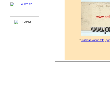
..::
Nahlásit vadné foto, po