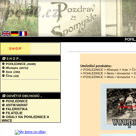
POFIL
S H O P
S H O P ..
POHLEDNICE
(252405)
Umístění produktu:
Místopis
(201713)
>
>
>
>
POHLEDNICE
Místopis
Asie
Čí
Asie
(2363)
>
>
>
POHLEDNICE
Motiv / tématické
D
Čína
(122)
>
>
>
POHLEDNICE
Motiv / tématické
L
ODVĚTVÍ OBCHODŮ ..
POHLEDNICE
ANTIKVARIAT
FALERISTIKA
FILATELIE
OBALY NA POHLEDNICE A
MINCE